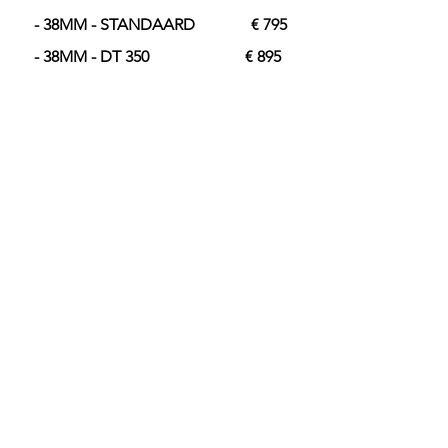
- 38MM - STANDAARD € 795
- 38MM - DT 350 € 895
- 38MM - DT 240 € 1.095
- 38MM - DT 180 € 1.195
/ gewicht
- 38MM - STANDAARD 1565g
- 38MM - DT 350 1450g
- 38MM - DT 240 1355g
- 38MM - DT 180 1331g